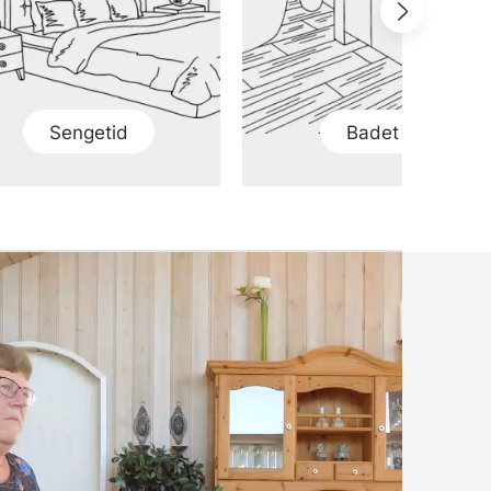
Sengetid
Badet