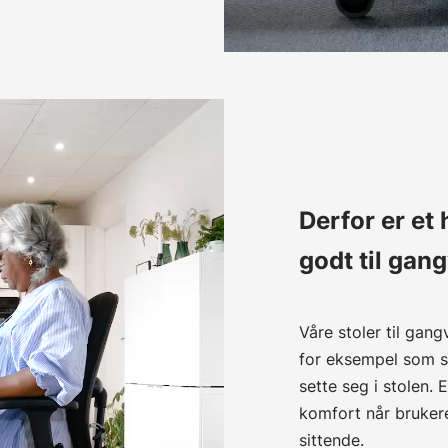
Derfor er et
godt til gan
Våre stoler til gan
for eksempel som st
sette seg i stolen. E
komfort når brukeren
sittende.