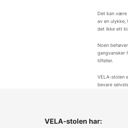
Det kan være 
av en ulykke,
det ikke ett k
Noen behøver 
gangvansker h
tilfeller.
VELA-stolen e
bevare selvst
VELA-stolen har: