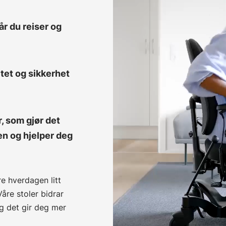
år du reiser og
itet og sikkerhet
, som gjør det
en og hjelper deg
e hverdagen litt
Våre stoler bidrar
 og det gir deg mer