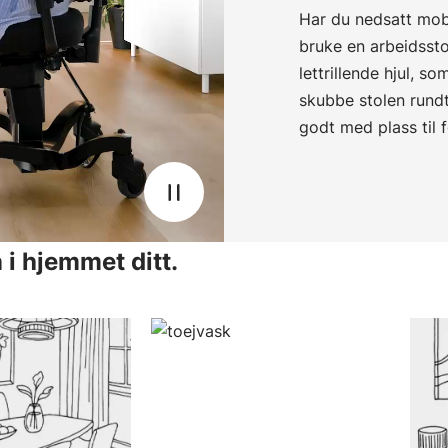
Har du nedsatt mobi
bruke en arbeidssto
lettrillende hjul, so
skubbe stolen rundt
godt med plass til 
Choose country
Confirm country selection
i hjemmet ditt.