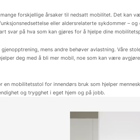
mange forskjellige årsaker til nedsatt mobilitet. Det kan v
 funksjonsnedsettelse eller aldersrelaterte sykdommer – og 
lart svar på hva som kan gjøres for å hjelpe dine mobilitets
gjenopptrening, mens andre behøver avlastning. Våre stoler
jelper deg med å bli mer mobil, noe som kan være avgjør
r en mobilitetsstol for innendørs bruk som hjelper mennes
endighet og trygghet i eget hjem og på jobb.