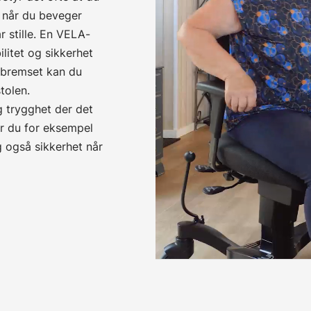
e når du beveger
r stille. En VELA-
litet og sikkerhet
r bremset kan du
tolen.
 trygghet der det
når du for eksempel
g også sikkerhet når