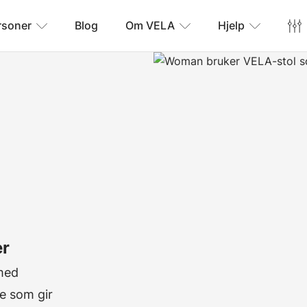
rsoner
Blog
Om VELA
Hjelp
er
med
e som gir