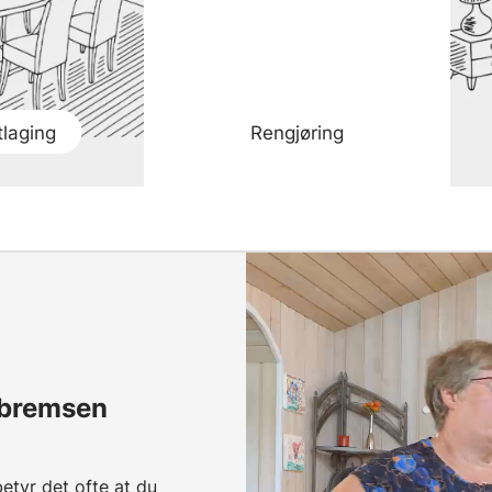
laging
Rengjøring
lbremsen
etyr det ofte at du