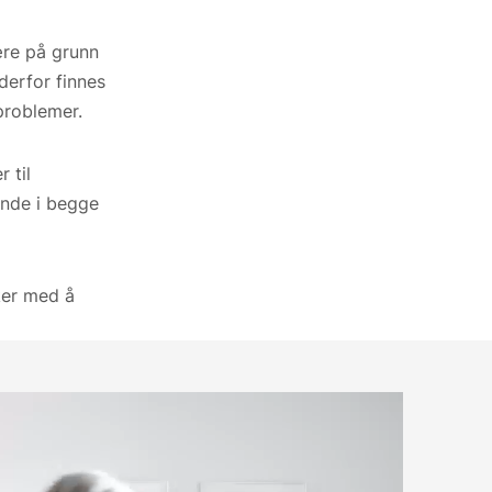
ære på grunn
derfor finnes
problemer.
 til
ende i begge
ker med å