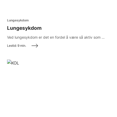
Finn representanten din
Finn riktig stol
Lungesykdom
Lungesykdom
Ved lungesykdom er det en fordel å være så aktiv som mulig. Les mer for å høre hvordan du kan forandre og forbedre hverdagen din med en stol.
Lestid: 9 min.