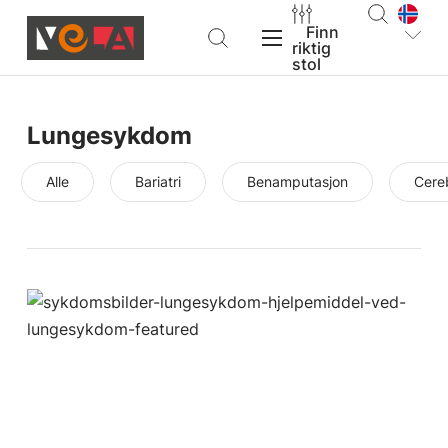
Finn
riktig
stol
Produkter
Lungesykdom
Fagpersoner
Alle
Bariatri
Benamputasjon
Cere
Om VELA
Hjelp