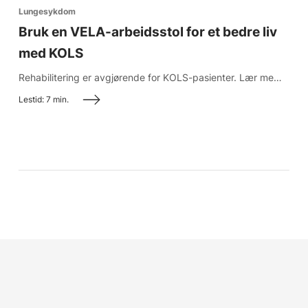
Lungesykdom
Bruk en VELA-arbeidsstol for et bedre liv
med KOLS
Rehabilitering er avgjørende for KOLS-pasienter. Lær mer om hvordan en stol fra VELA kan hjelpe.
Lestid: 7 min.
Choose country
Confirm country selection