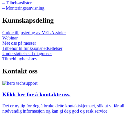
– Tilbehørslister
– Monteringsanvisning
Kunnskapsdeling
Guide til justering av VELA-stoler
Webinar
Møt oss på messer
Tilbehør til funksjonsnedsettelser
Understøttelse af diagnoser
Tilmeld nyhetsbrev
Kontakt oss
Klikk her for å kontakte oss.
Det er nyttig for deg å bruke dette kontaktskjemaet, slik at vi får all
nødvendig informasjon og kan gi deg god og rask service.